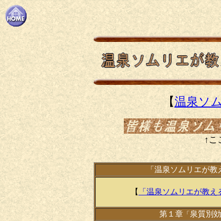
【
温泉ソ
↑こ
「温泉ソムリエが教え
【
「温泉ソムリエが教える
第１章
泉質別
「