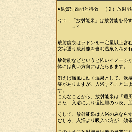
●泉質別効能と特徴 （９）放射能
Ｑ15．「放射能泉」は放射能を発
→×
放射能泉はラドンを一定量以上含
文字通り放射能を含む温泉と考え
放射能などというと怖いイメージ
体には良い方向にはたらきます。
例えば痛風に効く温泉として、飲
症がありますが、入浴することに
す。
こんなことから、放射能泉は「通
また、入浴により慢性胆のう炎、
そして、放射能泉は入浴のみなら
むしろ、入浴より吸入の方が、効
このように放射能泉は他の泉質に