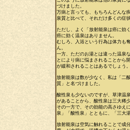
づけました。
万病と言っても、もちろんどんな
泉質と比べて、それだけ多くの症
ただし、よく「放射能泉は癌に効
癌に効く温泉はありません。
むしろ、入浴という行為は体力も
ん。
一方、ただのお湯とは違った温泉な
とにより病に悩まされることから
が緩和されることはあるでしょう
放射能泉は数が少なく、私は「二
質」と名づけました。
酸性泉も少ないのですが、草津温
があることから、酸性泉は三大稀
その一方で、その効能の高さゆえ
泉」「酸性泉」とともに、「三大
放射能泉は空気に触れることで成