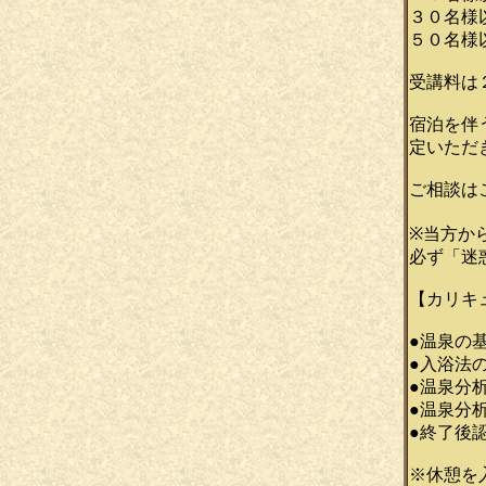
３０名様
５０名様
受講料は
宿泊を伴
定いただ
ご相談は
※当方か
必ず「迷
【カリキ
●温泉の
●入浴法
●温泉分
●温泉分
●終了後
※休憩を