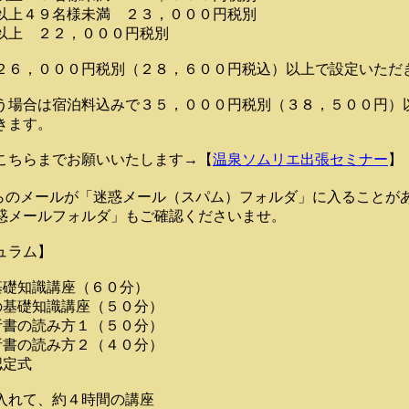
以上４９名様未満 ２３，０００円税別
以上 ２２，０００円税別
２６，０００円税別（２８，６００円税込）以上で設定いただ
う場合は宿泊料込みで３５，０００円税別（３８，５００円）
きます。
こちらまでお願いいたします→【
温泉ソムリエ出張セミナー
】
らのメールが「迷惑メール（スパム）フォルダ」に入ることが
惑メールフォルダ」もご確認くださいませ。
ュラム】
基礎知識講座（６０分）
の基礎知識講座（５０分）
析書の読み方１（５０分）
析書の読み方２（４０分）
認定式
入れて、約４時間の講座