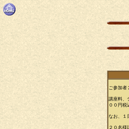
ご参加者
講座料、
００円税
なお、１
２０名様